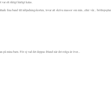
var ett riktigt härligt kalas.
ittade fina band till inbjudningskorten, lovar att skriva massor om min...eller vår... bröllopspla
n på mina barn. För oj vad det deppas ibland när det roliga är över...