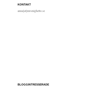
KONTAKT
anna[at]mrsmighetto.se
BLOGGINTRESSERADE