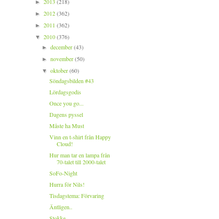
2013
(218)
►
2012
(362)
►
2011
(362)
►
2010
(376)
▼
december
(43)
►
november
(50)
►
oktober
(60)
▼
Söndagsbilden #43
Lördagsgodis
Once you go...
Dagens pyssel
Måste ha Must
Vinn en t-shirt från Happy
Cloud!
Hur man tar en lampa från
70-talet till 2000-talet
SoFo-Night
Hurra för Nils!
Tisdagstema: Förvaring
Äntligen..
Stokke