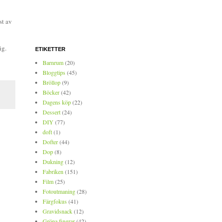
st av
ig.
ETIKETTER
Barnrum
(20)
Bloggtips
(45)
Bröllop
(9)
Böcker
(42)
Dagens köp
(22)
Dessert
(24)
DIY
(77)
doft
(1)
Dofter
(44)
Dop
(8)
Dukning
(12)
Fabriken
(151)
Film
(25)
Fotoutmaning
(28)
Färgfokus
(41)
Gravidsnack
(12)
Gröna fingrar
(42)