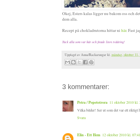
Okej, Esters kalas ligger nu bakom oss och det 
dem alla.
Recept på chokladrutorna hittar ni
här
. Fast j
Tack alla som var här och firade liten tvååring!
Upplagd av
Anna/Rackarungar
kl.
måndag, oktober 11,
3 kommentarer:
Petra / Popetotrora
11 oktober 2010 kl.
Vilka bilder! Ser ut som det var ett riktigt h
Svara
Elin - Ett Hem
12 oktober 2010 kl. 07:4