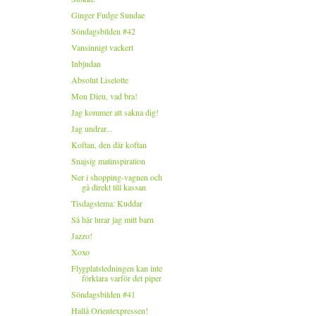
Ginger Fudge Sundae
Söndagsbilden #42
Vansinnigt vackert
Inbjudan
Absolut Liselotte
Mon Dieu, vad bra!
Jag kommer att sakna dig!
Jag undrar...
Koftan, den där koftan
Snajsig matinspiration
Ner i shopping-vagnen och
gå direkt till kassan
Tisdagstema: Kuddar
Så här lurar jag mitt barn
Jazzo!
Xoxo
Flygplatsledningen kan inte
förklara varför det piper
Söndagsbilden #41
Hallå Orientexpressen!